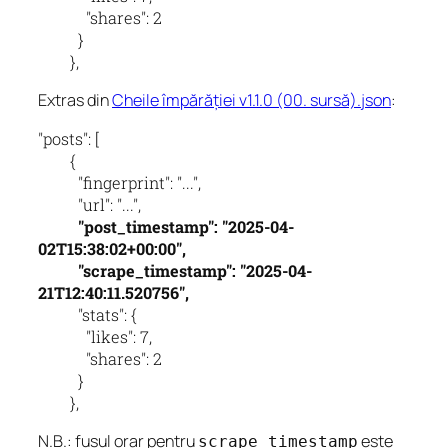
            "shares": 2

          }

        },
Extras din
Cheile împărăției v1.1.0 (00. sursă).json
:
"posts": [

        {

          "fingerprint": "...",

          "post_timestamp": "2025-04-
02T15:38:02+00:00",

          "scrape_timestamp": "2025-04-
          "stats": {

            "likes": 7,

            "shares": 2

          }

        },
N.B.: fusul orar pentru
este
scrape_timestamp