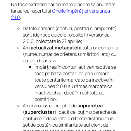
Ne face extraordinar de mare plăcere să anunțăm
lansarea raportului
Cheile împărăției versiunea
2.1.0
:
Datele primare (conturi, postări și amprente)
sunt identice cu cele folosite în versiunea
2.0.0, colectate în 27 aprilie;
Am
actualizat metadatele
tuturor conturilor
(nume, număr de prieteni, urmăritori, etc) cu
datele de astăzi;
Împărțirea în conturi active/inactive se
face pe baza postărilor, prin urmare
toate conturile marcate ca inactive în
versiunea 2.0.0 au rămas marcate ca
inactive chiar dacă în realitate au
postări noi.
Am introdus conceptul de
suprarețea
(
supercluster
): dacă cel puțin o pereche de
conturi din două rețele diferite distribuie un
set de postări cu similaritate suficient de