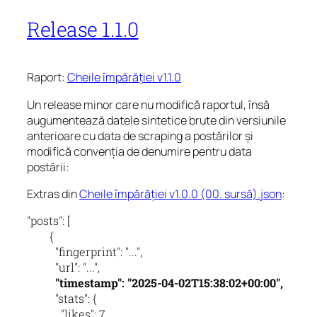
Release 1.1.0
Raport:
Cheile împărăției v1.1.0
Un release minor care nu modifică raportul, însă
augumentează datele sintetice brute din versiunile
anterioare cu data de scraping a postărilor și
modifică convenția de denumire pentru data
postării:
Extras din
Cheile împărăției v1.0.0 (00. sursă).json
:
"posts": [

        {

          "fingerprint": "...",

          "stats": {

            "likes": 7,
