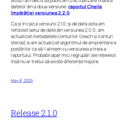
astăzi am decis să publicăm o actualizare finală a
datelor din a doua versiune:
raportul Cheile
împărăției versiunea 2.2.0
.
Ca și în cazul versiunii 2.1.0, și de data asta am
refolosit setul de date din versiunea 2.0.0; am
actualizat metadatele conturilor (reach și conturi
șterse) și am actualizat algoritmul de amprentare a
postărilor ca să-l aliniem cu versiunea a treia a
raportului. Probabil apar mici regrupări ale rețelelor,
însă nu ar trebui să existe diferențe majore.
May 8, 2025
Release 2.1.0