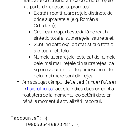
mare atunci considerăm că cele două rețele
fac parte din aceeași suprarețea;
Există în continuare rețele distincte de
orice suprarețele (e.g.
România
Ortodoxa
);
Ordinea în raport este dată de reach
sintetic total al suprarețelei sau rețelei;
Sunt indicate explicit statisticile totale
ale suprarețelelor;
Numele suprarețelei este dat de numele
celei mai mari rețele din suprarețea; ca
și până acum, rețelele primesc numele
celui mai mare cont din rețea.
Am adăugat câmpul
(
/
)
deleted
true
false
în
fișierul sursă
; acesta indică dacă un cont a
fost șters de la momentul colectării datelor
până la momentul actualizării raportului:
...

"accounts": {

    "100050644982328": {
